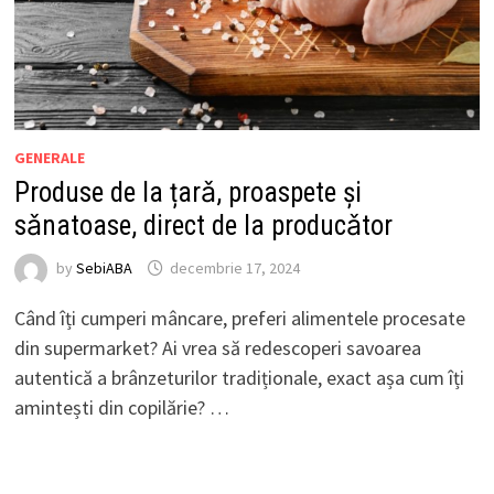
GENERALE
Produse de la țarǎ, proaspete şi
sǎnatoase, direct de la producǎtor
by
SebiABA
decembrie 17, 2024
Când îți cumperi mâncare, preferi alimentele procesate
din supermarket? Ai vrea să redescoperi savoarea
autentică a brânzeturilor tradiționale, exact așa cum îți
amintești din copilărie? …