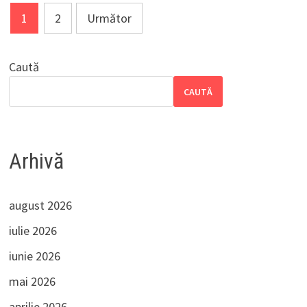
Paginație
1
2
Următor
articole
Caută
CAUTĂ
Arhivă
august 2026
iulie 2026
iunie 2026
mai 2026
aprilie 2026