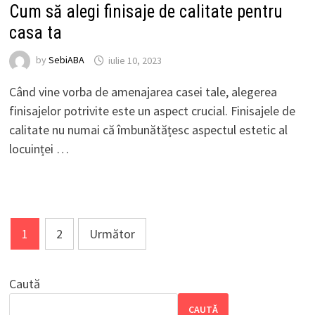
Cum să alegi finisaje de calitate pentru
casa ta
by
SebiABA
iulie 10, 2023
Când vine vorba de amenajarea casei tale, alegerea
finisajelor potrivite este un aspect crucial. Finisajele de
calitate nu numai că îmbunătățesc aspectul estetic al
locuinței …
Paginație
1
2
Următor
articole
Caută
CAUTĂ