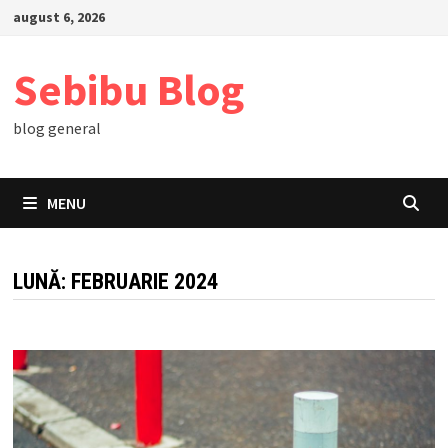
Skip
august 6, 2026
to
content
Sebibu Blog
blog general
MENU
LUNĂ:
FEBRUARIE 2024