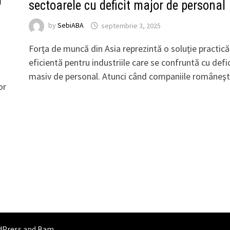
i
sectoarele cu deficit major de personal
by
SebiABA
septembrie 3, 2025
Forţa de muncă din Asia reprezintă o soluţie practică
eficientă pentru industriile care se confruntă cu defic
masiv de personal. Atunci când companiile româneş
or
dPress
and
Bam
.