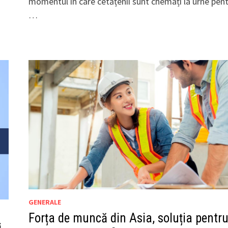
momentul în care cetățenii sunt chemați la urne pen
…
GENERALE
Forța de muncă din Asia, soluția pentr