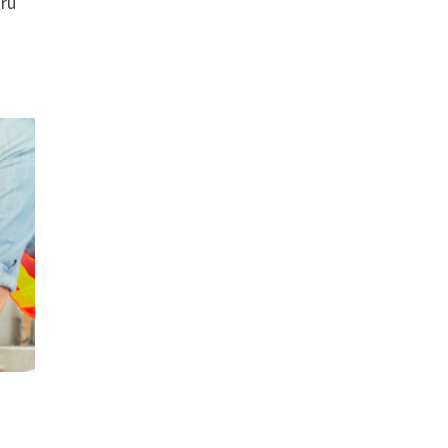
tru
u