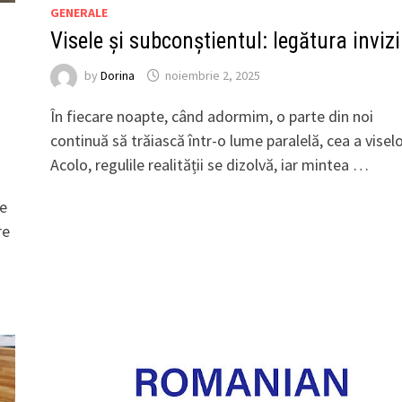
GENERALE
Visele și subconștientul: legătura invizi
by
Dorina
noiembrie 2, 2025
În fiecare noapte, când adormim, o parte din noi
continuă să trăiască într-o lume paralelă, cea a viselo
Acolo, regulile realității se dizolvă, iar mintea …
te
re