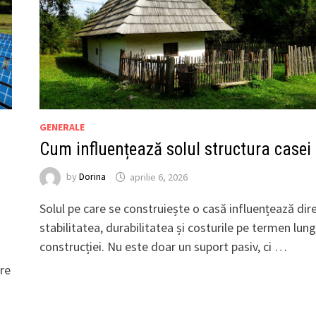
GENERALE
Cum influențează solul structura casei
by
Dorina
aprilie 6, 2026
Solul pe care se construiește o casă influențează dir
stabilitatea, durabilitatea și costurile pe termen lung
construcției. Nu este doar un suport pasiv, ci …
are