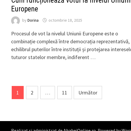
Cum funcționează votul la nivelul Uniuni
Europene
by
Dorina
octombrie 18, 2025
Procesul de vot la nivelul Uniunii Europene este o
combinație complexă între democrația reprezentativă,
echilibrul puterilor între instituții și protejarea interesel
tuturor statelor membre, indiferent …
Paginație
1
2
…
11
Următor
articole
Realizat și administrat de
AbabeiOnline.ro
. Powered by
Wor