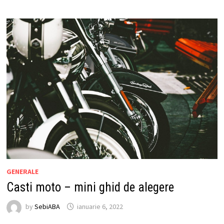
GENERALE
Casti moto – mini ghid de alegere
by
SebiABA
ianuarie 6, 2022