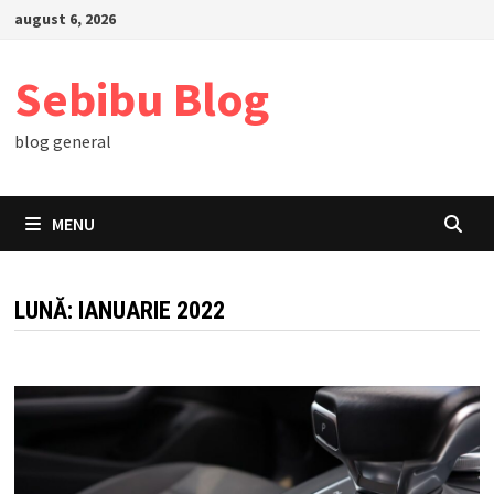
Skip
august 6, 2026
to
content
Sebibu Blog
blog general
MENU
LUNĂ:
IANUARIE 2022