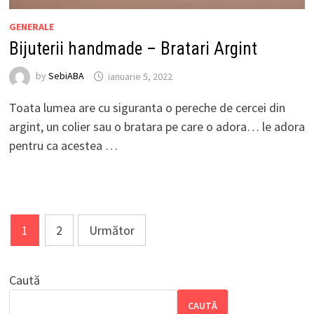
GENERALE
Bijuterii handmade – Bratari Argint
by
SebiABA
ianuarie 5, 2022
Toata lumea are cu siguranta o pereche de cercei din
argint, un colier sau o bratara pe care o adora… le adora
pentru ca acestea …
Paginație
1
2
Următor
articole
Caută
CAUTĂ