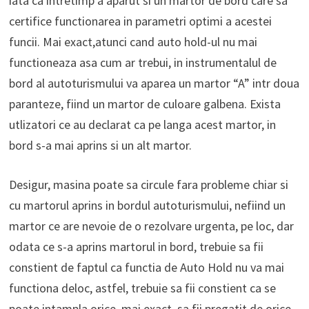
iata ca intretimp a aparut si un martor de bord care sa
certifice functionarea in parametri optimi a acestei
funcii. Mai exact,atunci cand auto hold-ul nu mai
functioneaza asa cum ar trebui, in instrumentalul de
bord al autoturismului va aparea un martor “A” intr doua
paranteze, fiind un martor de culoare galbena. Exista
utlizatori ce au declarat ca pe langa acest martor, in
bord s-a mai aprins si un alt martor.
Desigur, masina poate sa circule fara probleme chiar si
cu martorul aprins in bordul autoturismului, nefiind un
martor ce are nevoie de o rezolvare urgenta, pe loc, dar
odata ce s-a aprins martorul in bord, trebuie sa fii
constient de faptul ca functia de Auto Hold nu va mai
functiona deloc, astfel, trebuie sa fii constient ca se
poate intampla orice, mai exact, sa fii pregatit de orice