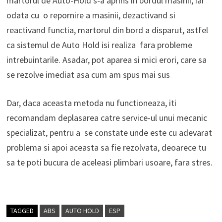
martorul de Auto-Hold s-a aprins in bordul masinii, iar
odata cu o repornire a masinii, dezactivand si
reactivand functia, martorul din bord a disparut, astfel
ca sistemul de Auto Hold isi realiza fara probleme
intrebuintarile. Asadar, pot aparea si mici erori, care sa
se rezolve imediat asa cum am spus mai sus
Dar, daca aceasta metoda nu functioneaza, iti
recomandam deplasarea catre service-ul unui mecanic
specializat, pentru a se constate unde este cu adevarat
problema si apoi aceasta sa fie rezolvata, deoarece tu
sa te poti bucura de aceleasi plimbari usoare, fara stres.
TAGGED
ABS
AUTO HOLD
ESP