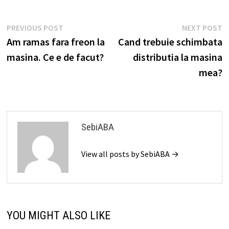
Navigare
Previous
N
PREVIOUS POST
NEXT POST
post:
p
Am ramas fara freon la
Cand trebuie schimbata
în
masina. Ce e de facut?
distributia la masina
articole
mea?
SebiABA
View all posts by SebiABA →
YOU MIGHT ALSO LIKE