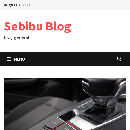
Skip
august 7, 2026
to
content
Sebibu Blog
blog general
MENU