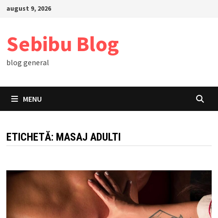
Skip
august 9, 2026
to
content
Sebibu Blog
blog general
MENU
ETICHETĂ:
MASAJ ADULTI