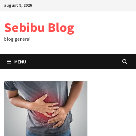
Skip
august 9, 2026
to
content
Sebibu Blog
blog general
MENU