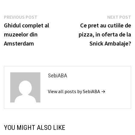
Navigare
Previous
N
PREVIOUS POST
NEXT POST
post:
p
Ghidul complet al
Ce pret au cutiile de
în
muzeelor din
pizza, in oferta de la
articole
Amsterdam
Snick Ambalaje?
SebiABA
View all posts by SebiABA →
YOU MIGHT ALSO LIKE