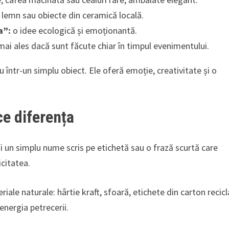
n lemn sau obiecte din ceramică locală.
a”:
o idee ecologică și emoționantă.
 mai ales dacă sunt făcute chiar în timpul evenimentului.
u într-un simplu obiect. Ele oferă emoție, creativitate și o
ce diferența
fi un simplu nume scris pe etichetă sau o frază scurtă care
citatea.
ale naturale: hârtie kraft, sfoară, etichete din carton recicl
energia petrecerii.