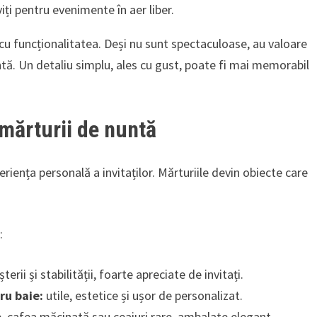
ți pentru evenimente în aer liber.
 cu funcționalitatea. Deși nu sunt spectaculoase, au valoare
ntă. Un detaliu simplu, ales cu gust, poate fi mai memorabil
 mărturii de nuntă
riența personală a invitaților. Mărturiile devin obiecte care
:
terii și stabilității, foarte apreciate de invitați.
ru baie:
utile, estetice și ușor de personalizat.
 cafea măcinată sau ceaiuri rare, ambalate elegant.