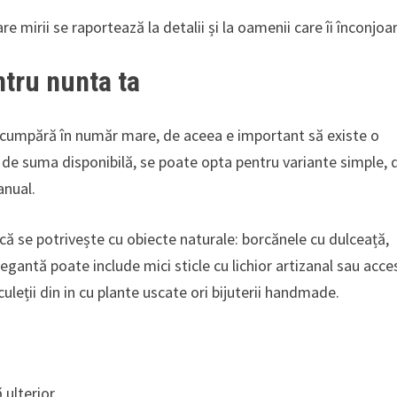
 mirii se raportează la detalii și la oamenii care îi înconjoa
ntru nunta ta
se cumpără în număr mare, de aceea e important să existe o
ie de suma disponibilă, se poate opta pentru variante simple, 
anual.
stică se potrivește cu obiecte naturale: borcănele cu dulceață,
gantă poate include mici sticle cu lichior artizanal sau acces
uleții din in cu plante uscate ori bijuterii handmade.
 ulterior.