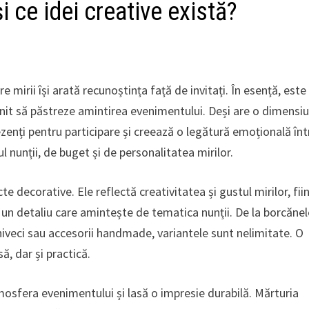
i ce idei creative există?
 mirii își arată recunoștința față de invitați. În esență, este
menit să păstreze amintirea evenimentului. Deși are o dimensi
ezenți pentru participare și creează o legătură emoțională înt
lul nunții, de buget și de personalitatea mirilor.
e decorative. Ele reflectă creativitatea și gustul mirilor, fii
n detaliu care amintește de tematica nunții. De la borcănel
hiveci sau accesorii handmade, variantele sunt nelimitate. O
ă, dar și practică.
mosfera evenimentului și lasă o impresie durabilă. Mărturia