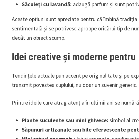
Săculeți cu lavandă:
adaugă parfum și sunt potrivi
Aceste opțiuni sunt apreciate pentru că îmbină tradiția
sentimentală și se potrivesc aproape oricărui tip de nu
decât un obiect scump.
Idei creative și moderne pentru
Tendințele actuale pun accent pe originalitate și pe expe
transmit povestea cuplului, nu doar un suvenir generic.
Printre ideile care atrag atenția în ultimii ani se numără
Plante suculente sau mini ghivece:
simbol al creș
Săpunuri artizanale sau bile efervescente pent
Mini seturi gourmet:
uleiuri aromate, condimente,