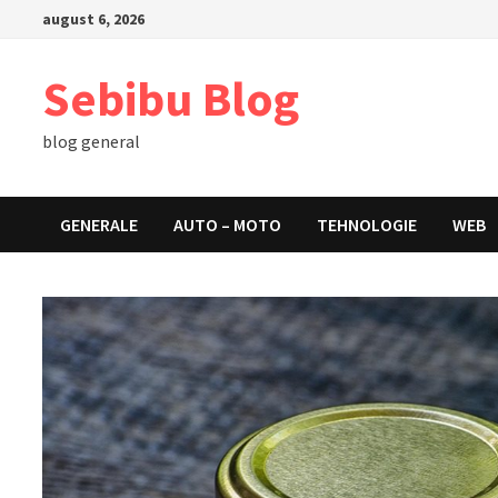
Skip
august 6, 2026
to
content
Sebibu Blog
blog general
GENERALE
AUTO – MOTO
TEHNOLOGIE
WEB