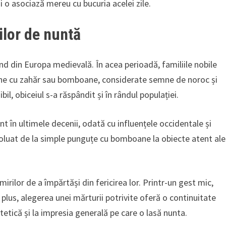
i o asociază mereu cu bucuria acelei zile.
ilor de nuntă
ind din Europa medievală. În acea perioadă, familiile nobile
pline cu zahăr sau bomboane, considerate semne de noroc și
l, obiceiul s-a răspândit și în rândul populației.
nt în ultimele decenii, odată cu influențele occidentale și
oluat de la simple punguțe cu bomboane la obiecte atent ale
irilor de a împărtăși din fericirea lor. Printr-un gest mic,
plus, alegerea unei mărturii potrivite oferă o continuitate
tetică și la impresia generală pe care o lasă nunta.