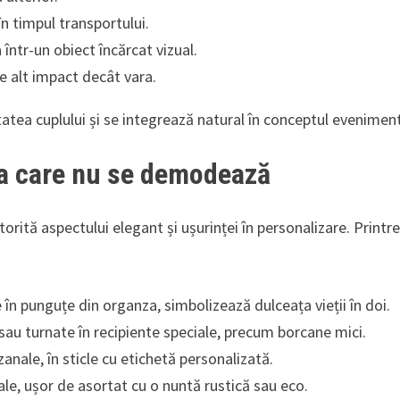
în timpul transportului.
într-un obiect încărcat vizual.
e alt impact decât vara.
itatea cuplului și se integrează natural în conceptul eveniment
tea care nu se demodează
orită aspectului elegant și ușurinței în personalizare. Printre
în punguțe din organza, simbolizează dulceața vieții în doi.
sau turnate în recipiente speciale, precum borcane mici.
izanale, în sticle cu etichetă personalizată.
le, ușor de asortat cu o nuntă rustică sau eco.