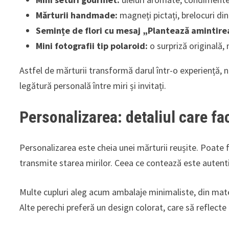
Mărturii handmade:
magneți pictați, brelocuri di
Semințe de flori cu mesaj „Plantează amintire
Mini fotografii tip polaroid:
o surpriză originală,
Astfel de mărturii transformă darul într-o experiență, n
legătură personală între miri și invitați.
Personalizarea: detaliul care fa
Personalizarea este cheia unei mărturii reușite. Poate 
transmite starea mirilor. Ceea ce contează este autenti
Multe cupluri aleg acum ambalaje minimaliste, din materi
Alte perechi preferă un design colorat, care să reflecte 