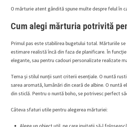
O mărturie atent gândită spune multe despre felul în care
Cum alegi mărturia potrivită pe
Primul pas este stabilirea bugetului total. Mărturiile 
estimare realistă încă din faza de planificare. În funcț
elegante, sau pentru cadouri personalizate realizate m
Tema și stilul nunții sunt criterii esențiale. O nuntă ru
sarea aromată, lumânări din ceară de albine. O nuntă ele
din sticlă. Pentru o nuntă boho, se potrivesc perfect săc
Câteva sfaturi utile pentru alegerea mărturiei:
Alege un obiect util, pe care invitații să-l folosească