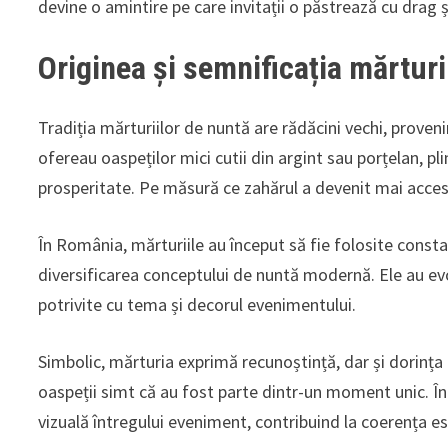
devine o amintire pe care invitații o păstrează cu drag ș
Originea și semnificația mărturi
Tradiția mărturiilor de nuntă are rădăcini vechi, proven
ofereau oaspeților mici cutii din argint sau porțelan, 
prosperitate. Pe măsură ce zahărul a devenit mai accesibi
În România, mărturiile au început să fie folosite consta
diversificarea conceptului de nuntă modernă. Ele au ev
potrivite cu tema și decorul evenimentului.
Simbolic, mărturia exprimă recunoștință, dar și dorința m
oaspeții simt că au fost parte dintr-un moment unic. În 
vizuală întregului eveniment, contribuind la coerența es