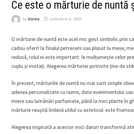
Ce este o mărturie de nuntă ș
by
Dorina
noiembrie 8, 2025
O mărturie de nuntă este acel mic gest simbolic prin care
cadou oferit la finalul petrecerii sau plasat la mese, 
redusă, rolul ei este important: le mulțumește celor pr
cuplu și invitați. Alegerea mărturiei potrivite ține de sti
În prezent, mărturiile de nuntă nu mai sunt simple obiect
adesea personalizate cu nume, data evenimentului sau u
miere sau lumânări parfumate, până la mici plante în g
mărturie reușită îmbină utilul cu esteticul: este frumoas
Alegerea inspirată a acestor mici daruri transformă at