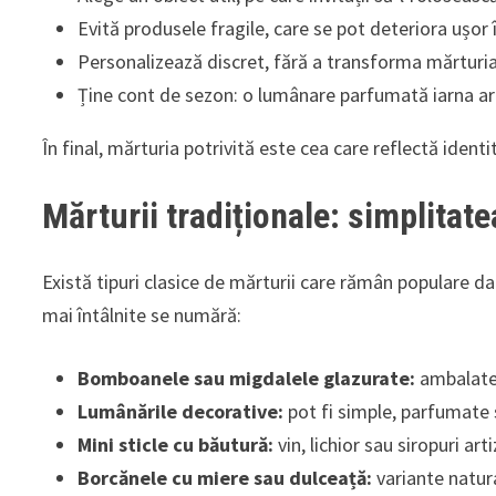
Evită produsele fragile, care se pot deteriora ușor 
Personalizează discret, fără a transforma mărturia 
Ține cont de sezon: o lumânare parfumată iarna ar
În final, mărturia potrivită este cea care reflectă ident
Mărturii tradiționale: simplita
Există tipuri clasice de mărturii care rămân populare dat
mai întâlnite se numără:
Bomboanele sau migdalele glazurate:
ambalate 
Lumânările decorative:
pot fi simple, parfumate 
Mini sticle cu băutură:
vin, lichior sau siropuri art
Borcănele cu miere sau dulceață:
variante natura