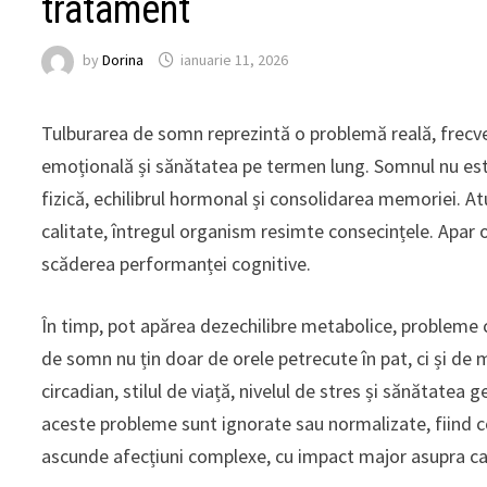
tratament
by
Dorina
ianuarie 11, 2026
Tulburarea de somn reprezintă o problemă reală, frecven
emoțională și sănătatea pe termen lung. Somnul nu este 
fizică, echilibrul hormonal și consolidarea memoriei. 
calitate, întregul organism resimte consecințele. Apar ob
scăderea performanței cognitive.
În timp, pot apărea dezechilibre metabolice, probleme c
de somn nu țin doar de orele petrecute în pat, ci și de 
circadian, stilul de viață, nivelul de stres și sănătatea
aceste probleme sunt ignorate sau normalizate, fiind c
ascunde afecțiuni complexe, cu impact major asupra calit