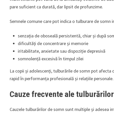
pare suficient ca durată, dar lipsit de profunzime.
Semnele comune care pot indica o tulburare de somn i
senzația de oboseală persistentă, chiar și după s
dificultăți de concentrare și memorie
iritabilitate, anxietate sau dispoziție depresivă
somnolență excesivă în timpul zilei
La copii și adolescenți, tulburările de somn pot afecta 
rapid în performanța profesională și relațiile personale.
Cauze frecvente ale tulburărilo
Cauzele tulburărilor de somn sunt multiple și adesea in