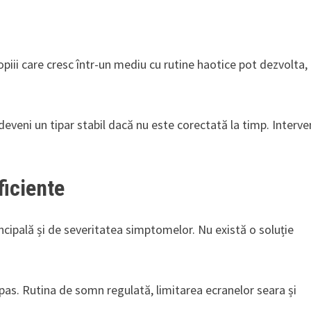
piii care cresc într-un mediu cu rutine haotice pot dezvolta, 
eveni un tipar stabil dacă nu este corectată la timp. Interve
ficiente
cipală și de severitatea simptomelor. Nu există o soluție
l pas. Rutina de somn regulată, limitarea ecranelor seara și