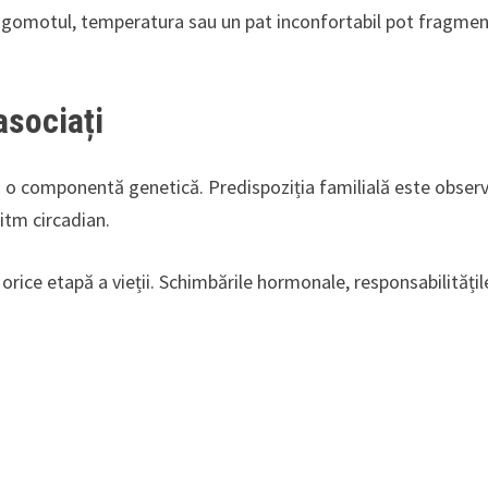
, zgomotul, temperatura sau un pat inconfortabil pot fragme
.
asociați
a o componentă genetică. Predispoziția familială este obser
ritm circadian.
 orice etapă a vieții. Schimbările hormonale, responsabilitățil