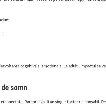
nclud:
omn
dezvoltarea cognitivă și emoțională. La adulți, impactul se v
r de somn
terconectate. Rareori există un singur factor responsabil. De