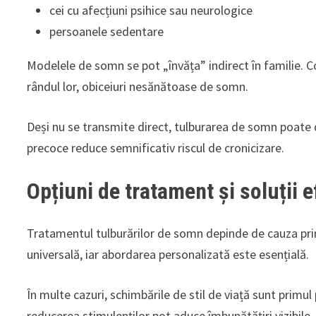
cei cu afecțiuni psihice sau neurologice
persoanele sedentare
Modelele de somn se pot „învăța” indirect în familie. Co
rândul lor, obiceiuri nesănătoase de somn.
Deși nu se transmite direct, tulburarea de somn poate d
precoce reduce semnificativ riscul de cronicizare.
Opțiuni de tratament și soluții e
Tratamentul tulburărilor de somn depinde de cauza prin
universală, iar abordarea personalizată este esențială.
În multe cazuri, schimbările de stil de viață sunt primu
reducerea stimulenților pot aduce îmbunătățiri vizibile.