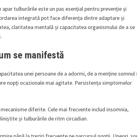
apar tulburările este un pas esențial pentru prevenție și
bordarea integrată pot face diferența dintre adaptare și
tea, claritatea mentală și capacitatea organismului de a se
.
cum se manifestă
apacitatea unei persoane de a adormi, de a menține somnul
pre nopți ocazionale mai agitate. Persistența simptomelor
u mecanisme diferite. Cele mai frecvente includ insomnia,
iștite și tulburările de ritm circadian.
ormire până la treziri frecvente pe parcursul nopții. Uneori, s