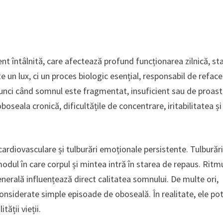
t întâlnită, care afectează profund funcționarea zilnică, st
un lux, ci un proces biologic esențial, responsabil de refac
Atunci când somnul este fragmentat, insuficient sau de proas
oseala cronică, dificultățile de concentrare, iritabilitatea și
ardiovasculare și tulburări emoționale persistente. Tulburări
modul în care corpul și mintea intră în starea de repaus. Ritm
 generală influențează direct calitatea somnului. De multe ori,
onsiderate simple episoade de oboseală. În realitate, ele po
ății vieții.