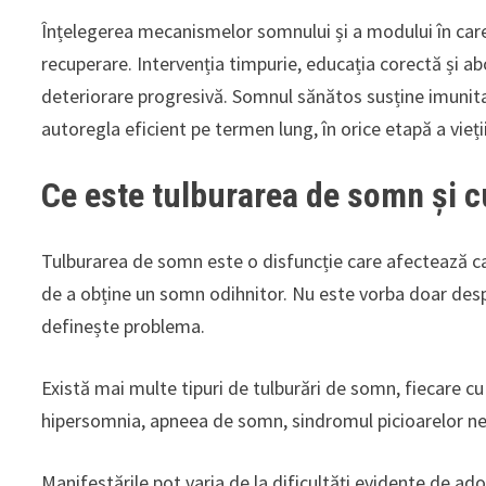
Înțelegerea mecanismelor somnului și a modului în care 
recuperare. Intervenția timpurie, educația corectă și a
deteriorare progresivă. Somnul sănătos susține imunita
autoregla eficient pe termen lung, în orice etapă a vieții
Ce este tulburarea de somn și 
Tulburarea de somn este o disfuncție care afectează c
de a obține un somn odihnitor. Nu este vorba doar des
definește problema.
Există mai multe tipuri de tulburări de somn, fiecare c
hipersomnia, apneea de somn, sindromul picioarelor nelin
Manifestările pot varia de la dificultăți evidente de ad