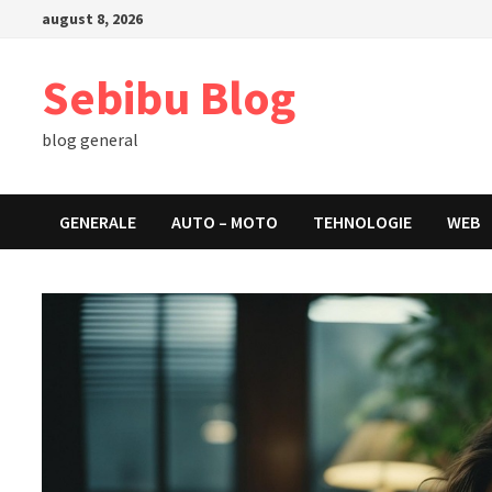
Skip
august 8, 2026
to
content
Sebibu Blog
blog general
GENERALE
AUTO – MOTO
TEHNOLOGIE
WEB