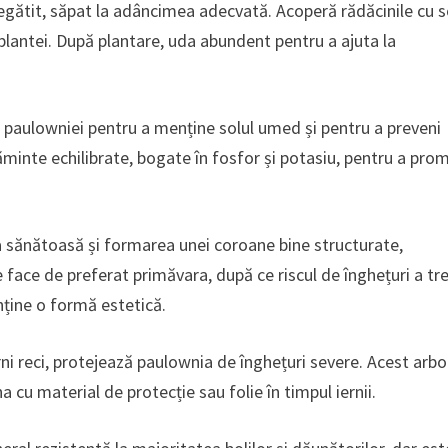
egătit, săpat la adâncimea adecvată. Acoperă rădăcinile cu so
a plantei. După plantare, uda abundent pentru a ajuta la
ei paulowniei pentru a menține solul umed și pentru a preveni
ăminte echilibrate, bogate în fosfor și potasiu, pentru a pro
a sănătoasă și formarea unei coroane bine structurate,
e face de preferat primăvara, după ce riscul de înghețuri a tr
ține o formă estetică.
rni reci, protejează paulownia de înghețuri severe. Acest arbo
 cu material de protecție sau folie în timpul iernii.