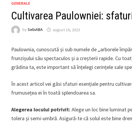
GENERALE
Cultivarea Paulowniei: sfaturi 
by
SebiABA
august 16, 2023
Paulownia, cunoscută și sub numele de „arborele împără
frunzișului său spectaculos și a creșterii rapide. Cu toat
grădina ta, este important să înțelegi cerințele sale spe
În acest articol vei găsi sfaturi esențiale pentru cultivar
frumusețea ei în toată splendoarea sa.
Alegerea locului potrivit:
Alege un loc bine luminat p
tolera și semi-umbră. Asigură-te că solul este bine dr