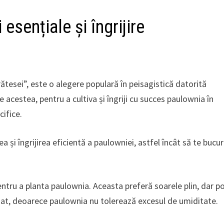
esențiale și îngrijire
tesei”, este o alegere populară în peisagistică datorită
e acestea, pentru a cultiva și îngriji cu succes paulownia în
cifice.
ea și îngrijirea eficientă a paulowniei, astfel încât să te bucur
entru a planta paulownia. Aceasta preferă soarele plin, dar p
enat, deoarece paulownia nu tolerează excesul de umiditate.