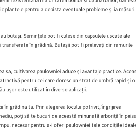
ral rezistentă la majoritatea bolilor și dăunătorilor, dar est
odic plantele pentru a depista eventuale probleme și ia măsuri
au butași. Semințele pot fi culese din capsulele uscate ale
 transferate în grădină. Butașii pot fi prelevați din ramurile
a sa, cultivarea paulowniei aduce și avantaje practice. Acea
atractivă pentru cei care doresc un strat de umbră rapid și o
ușor este utilizat în diverse aplicații.
în grădina ta. Prin alegerea locului potrivit, îngrijirea
ediu, poți să te bucuri de această minunată arboriță în peisa
impul necesar pentru a-i oferi paulowniei tale condițiile ideal