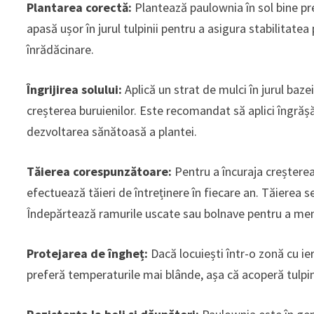
Plantarea corectă:
Plantează paulownia în sol bine pr
apasă ușor în jurul tulpinii pentru a asigura stabilitate
înrădăcinare.
Îngrijirea solului:
Aplică un strat de mulci în jurul baz
creșterea buruienilor. Este recomandat să aplici îngrăș
dezvoltarea sănătoasă a plantei.
Tăierea corespunzătoare:
Pentru a încuraja creștere
efectuează tăieri de întreținere în fiecare an. Tăierea s
Îndepărtează ramurile uscate sau bolnave pentru a men
Protejarea de îngheț:
Dacă locuiești într-o zonă cu ie
preferă temperaturile mai blânde, așa că acoperă tulpina