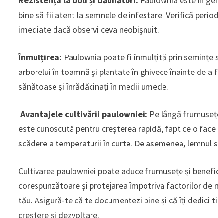
Rezistența la boli și dăunători:
Paulownia este în gene
bine să fii atent la semnele de infestare. Verifică peri
imediate dacă observi ceva neobișnuit.
Înmulțirea:
Paulownia poate fi înmulțită prin semințe s
arborelui în toamnă și plantate în ghivece înainte de a fi
sănătoase și înrădăcinați în medii umede.
Avantajele cultivării paulowniei:
Pe lângă frumusețe
este cunoscută pentru creșterea rapidă, fapt ce o face 
scădere a temperaturii în curte. De asemenea, lemnul său 
Cultivarea paulowniei poate aduce frumusețe și beneficii 
corespunzătoare și protejarea împotriva factorilor de m
tău. Asigură-te că te documentezi bine și că îți dedici t
creștere și dezvoltare.