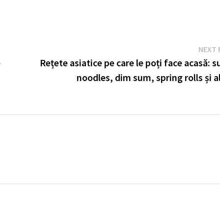
NEXT 
e
Rețete asiatice pe care le poți face acasă: s
noodles, dim sum, spring rolls și a