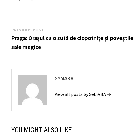
Navigare
Previous
PREVIOUS POST
post:
Praga: Orașul cu o sută de clopotnițe și poveștil
în
sale magice
articole
SebiABA
View all posts by SebiABA →
YOU MIGHT ALSO LIKE