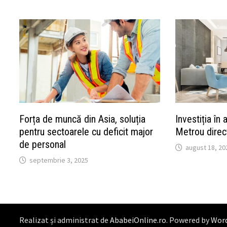
Forța de muncă din Asia, soluția
Investiția în
pentru sectoarele cu deficit major
Metrou direc
de personal
august 18, 20
septembrie 3, 2025
Realizat și administrat de
AbabeiOnline.ro
. Powered by
Wor