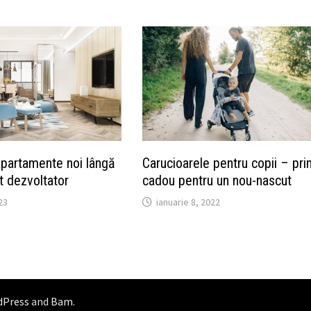
 apartamente noi lângă
Carucioarele pentru copii – pri
t dezvoltator
cadou pentru un nou-nascut
23
ianuarie 8, 2022
dPress
and
Bam
.