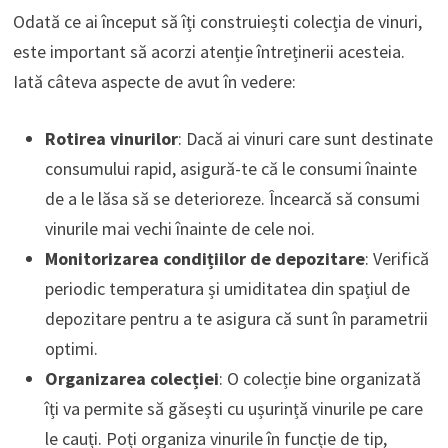
Odată ce ai început să îți construiești colecția de vinuri,
este important să acorzi atenție întreținerii acesteia.
Iată câteva aspecte de avut în vedere:
Rotirea vinurilor
: Dacă ai vinuri care sunt destinate
consumului rapid, asigură-te că le consumi înainte
de a le lăsa să se deterioreze. Încearcă să consumi
vinurile mai vechi înainte de cele noi.
Monitorizarea condițiilor de depozitare
: Verifică
periodic temperatura și umiditatea din spațiul de
depozitare pentru a te asigura că sunt în parametrii
optimi.
Organizarea colecției
: O colecție bine organizată
îți va permite să găsești cu ușurință vinurile pe care
le cauți. Poți organiza vinurile în funcție de tip,