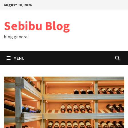
Skip
august 10, 2026
to
content
Sebibu Blog
blog general
MENU