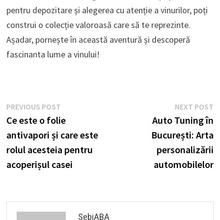
pentru depozitare și alegerea cu atenție a vinurilor, poți
construi o colecție valoroasă care să te reprezinte.
Așadar, pornește în această aventură și descoperă
fascinanta lume a vinului!
Navigare
Previous
N
PREVIOUS POST
NEXT POST
post:
p
Ce este o folie
Auto Tuning în
în
antivapori și care este
București: Arta
articole
rolul acesteia pentru
personalizării
acoperișul casei
automobilelor
SebiABA