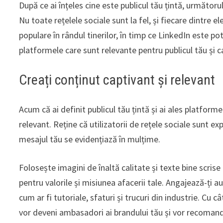
După ce ai înțeles cine este publicul tău țintă, următoru
Nu toate rețelele sociale sunt la fel, și fiecare dintre 
populare în rândul tinerilor, în timp ce LinkedIn este p
platformele care sunt relevante pentru publicul tău și 
Creați conținut captivant și relevant
Acum că ai definit publicul tău țintă și ai ales platform
relevant. Reține că utilizatorii de rețele sociale sunt ex
mesajul tău se evidențiază în mulțime.
Folosește imagini de înaltă calitate și texte bine scrise 
pentru valorile și misiunea afacerii tale. Angajează-ți au
cum ar fi tutoriale, sfaturi și trucuri din industrie. Cu 
vor deveni ambasadori ai brandului tău și vor recomand