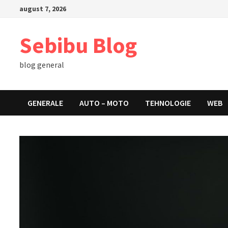
Skip
august 7, 2026
to
content
Sebibu Blog
blog general
GENERALE
AUTO – MOTO
TEHNOLOGIE
WEB