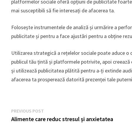
platformelor sociale oferă opțiuni de publicitate foart
mai susceptibili să fie interesați de afacerea ta.
Folosește instrumentele de analiză și urmărire a perfo
publicitate și pentru a face ajustări pentru a obține rez
Utilizarea strategică a rețelelor sociale poate aduce o c
publicul tău țintă și platformele potrivite, apoi creeaz
și utilizează publicitatea plătită pentru a-ți extinde au
afacerea ta prosperează datorită prezenței tale puternic
Navigare
Previous
PREVIOUS POST
post:
Alimente care reduc stresul și anxietatea
în