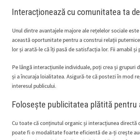
Interacționează cu comunitatea ta de 
Unul dintre avantajele majore ale rețelelor sociale este 
această oportunitate pentru a construi relații puternice
lor și arată-le că îți pasă de satisfacția lor. Fii amabil ș
Pe lângă interacțiunile individuale, poți crea și grupuri 
și a încuraja loialitatea. Asigură-te că postezi în mod r
interesul publicului.
Folosește publicitatea plătită pentru 
Cu toate că conținutul organic și interacțiunea directă c
poate fi o modalitate foarte eficientă de a-ți crește au