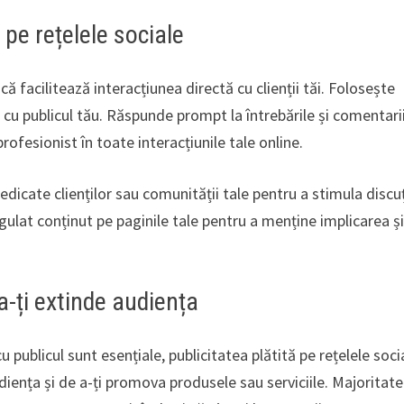
pe rețelele sociale
că facilitează interacțiunea directă cu clienții tăi. Folosește
 cu publicul tău. Răspunde prompt la întrebările și comentari
i profesionist în toate interacțiunile tale online.
dedicate clienților sau comunității tale pentru a stimula discuț
egulat conținut pe paginile tale pentru a menține implicarea ș
a-ți extinde audiența
u publicul sunt esențiale, publicitatea plătită pe rețelele soci
diența și de a-ți promova produsele sau serviciile. Majoritat