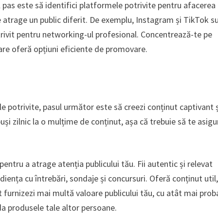
l pas este să identifici platformele potrivite pentru afacerea 
ele atrage un public diferit. De exemplu, Instagram și TikTok s
otrivit pentru networking-ul profesional. Concentrează-te pe
care oferă opțiuni eficiente de promovare.
ele potrivite, pasul următor este să creezi conținut captivant 
puși zilnic la o mulțime de conținut, așa că trebuie să te asigu
pentru a atrage atenția publicului tău. Fii autentic și relevat
diența cu întrebări, sondaje și concursuri. Oferă conținut util
cât furnizezi mai multă valoare publicului tău, cu atât mai prob
a produsele tale altor persoane.