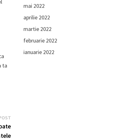
l
mai 2022
aprilie 2022
martie 2022
februarie 2022
ianuarie 2022
ca
a ta
Next
POST
post:
toate
stele