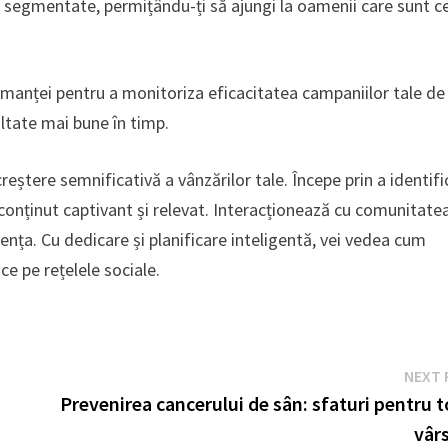
e segmentate, permițându-ți să ajungi la oamenii care sunt ce
rmanței pentru a monitoriza eficacitatea campaniilor tale de
ultate mai bune în timp.
reștere semnificativă a vânzărilor tale. Începe prin a identifi
ă conținut captivant și relevat. Interacționează cu comunitate
diența. Cu dedicare și planificare inteligentă, vei vedea cum
e pe rețelele sociale.
NEXT 
Prevenirea cancerului de sân: sfaturi pentru 
vâr