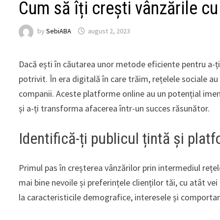
Cum să îți crești vânzările cu
by
SebiABA
august 2, 2023
Dacă ești în căutarea unor metode eficiente pentru a-ți 
potrivit. În era digitală în care trăim, rețelele sociale 
companii. Aceste platforme online au un potențial imens p
și a-ți transforma afacerea într-un succes răsunător.
Identifică-ți publicul țintă și pla
Primul pas în creșterea vânzărilor prin intermediul rețele
mai bine nevoile și preferințele clienților tăi, cu atât 
la caracteristicile demografice, interesele și comportame