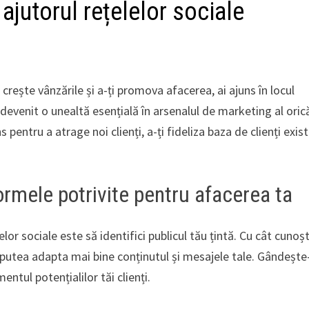
 ajutorul rețelelor sociale
crește vânzările și a-ți promova afacerea, ai ajuns în locul
au devenit o unealtă esențială în arsenalul de marketing al oric
entru a atrage noi clienți, a-ți fideliza baza de clienți exist
tformele potrivite pentru afacerea ta
lor sociale este să identifici publicul tău țintă. Cu cât cunoșt
vei putea adapta mai bine conținutul și mesajele tale. Gândește
ntul potențialilor tăi clienți.