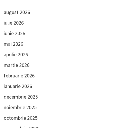
august 2026
iulie 2026
iunie 2026
mai 2026
aprilie 2026
martie 2026
februarie 2026
ianuarie 2026
decembrie 2025
noiembrie 2025
octombrie 2025