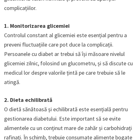
complicațiilor.
1. Monitorizarea glicemiei
Controlul constant al glicemiei este esențial pentru a
preveni fluctuațiile care pot duce la complicații.
Persoanele cu diabet ar trebui să își măsoare nivelul
glicemiei zilnic, folosind un glucometru, și să discute cu
medicul lor despre valorile țintă pe care trebuie să le
atingă.
2. Dieta echilibrată
O dietă sănătoasă și echilibrată este esențială pentru
gestionarea diabetului. Este important să se evite
alimentele cu un conținut mare de zahăr și carbohidrați
rafinați. În schimb, trebuie consumate alimente bogate