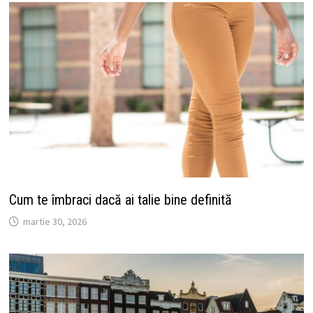
Cum te îmbraci dacă ai talie bine definită
martie 30, 2026