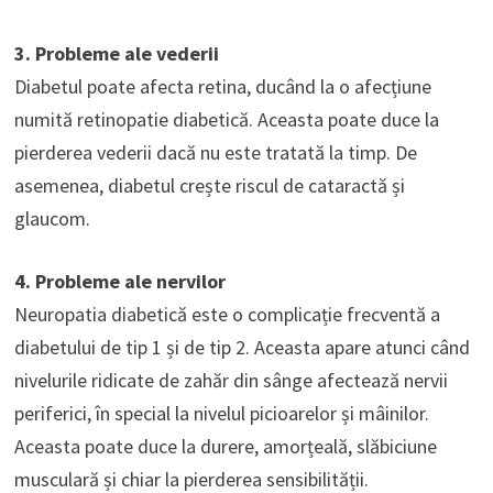
3. Probleme ale vederii
Diabetul poate afecta retina, ducând la o afecțiune
numită retinopatie diabetică. Aceasta poate duce la
pierderea vederii dacă nu este tratată la timp. De
asemenea, diabetul crește riscul de cataractă și
glaucom.
4. Probleme ale nervilor
Neuropatia diabetică este o complicație frecventă a
diabetului de tip 1 și de tip 2. Aceasta apare atunci când
nivelurile ridicate de zahăr din sânge afectează nervii
periferici, în special la nivelul picioarelor și mâinilor.
Aceasta poate duce la durere, amorțeală, slăbiciune
musculară și chiar la pierderea sensibilității.