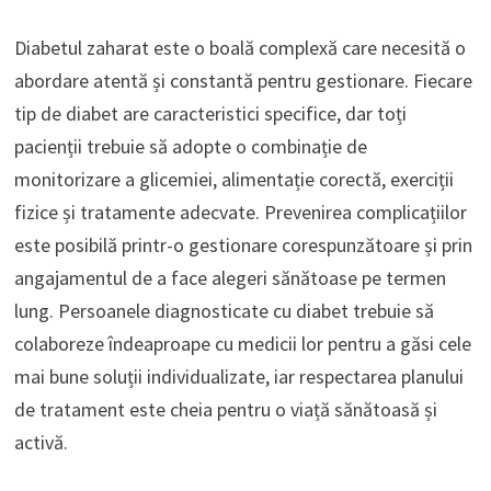
Diabetul zaharat este o boală complexă care necesită o
abordare atentă și constantă pentru gestionare. Fiecare
tip de diabet are caracteristici specifice, dar toți
pacienții trebuie să adopte o combinație de
monitorizare a glicemiei, alimentație corectă, exerciții
fizice și tratamente adecvate. Prevenirea complicațiilor
este posibilă printr-o gestionare corespunzătoare și prin
angajamentul de a face alegeri sănătoase pe termen
lung. Persoanele diagnosticate cu diabet trebuie să
colaboreze îndeaproape cu medicii lor pentru a găsi cele
mai bune soluții individualizate, iar respectarea planului
de tratament este cheia pentru o viață sănătoasă și
activă.