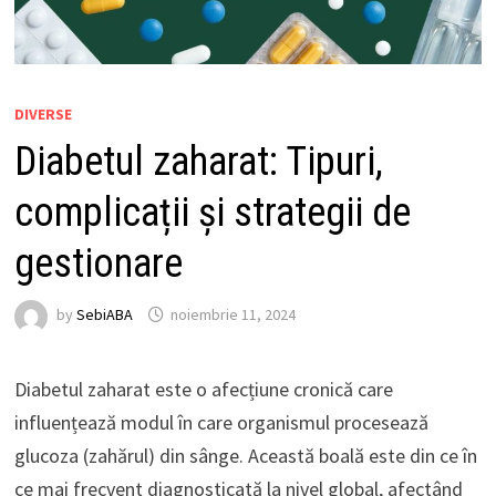
DIVERSE
Diabetul zaharat: Tipuri,
complicații și strategii de
gestionare
by
SebiABA
noiembrie 11, 2024
Diabetul zaharat este o afecțiune cronică care
influențează modul în care organismul procesează
glucoza (zahărul) din sânge. Această boală este din ce în
ce mai frecvent diagnosticată la nivel global, afectând