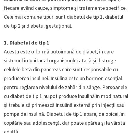
fiecare având cauze, simptome și tratamente specifice.
Cele mai comune tipuri sunt diabetul de tip 1, diabetul
de tip 2 și diabetul gestațional.
1. Diabetul de tip 1
Acesta este o formă autoimună de diabet, în care
sistemul imunitar al organismului atacă și distruge
celulele beta din pancreas care sunt responsabile cu
producerea insulinei. Insulina este un hormon esențial
pentru reglarea nivelului de zahăr din sânge. Persoanele
cu diabet de tip 1 nu pot produce insulină în mod natural
și trebuie să primească insulină externă prin injecții sau
pompa de insulină. Diabetul de tip 1 apare, de obicei, în
copilărie sau adolescență, dar poate apărea și la vârsta
adultă.