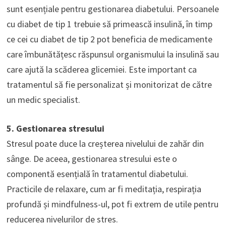
sunt esențiale pentru gestionarea diabetului. Persoanele
cu diabet de tip 1 trebuie să primească insulină, în timp
ce cei cu diabet de tip 2 pot beneficia de medicamente
care îmbunătățesc răspunsul organismului la insulină sau
care ajută la scăderea glicemiei. Este important ca
tratamentul să fie personalizat și monitorizat de către
un medic specialist.
5. Gestionarea stresului
Stresul poate duce la creșterea nivelului de zahăr din
sânge. De aceea, gestionarea stresului este o
componentă esențială în tratamentul diabetului.
Practicile de relaxare, cum ar fi meditația, respirația
profundă și mindfulness-ul, pot fi extrem de utile pentru
reducerea nivelurilor de stres.