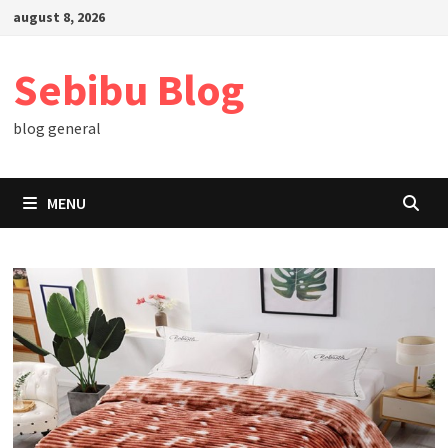
Skip
august 8, 2026
to
content
Sebibu Blog
blog general
MENU