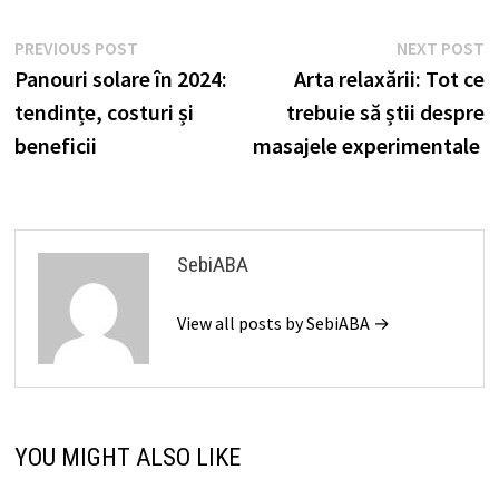
Navigare
Previous
N
PREVIOUS POST
NEXT POST
post:
p
Panouri solare în 2024:
Arta relaxării: Tot ce
în
tendințe, costuri și
trebuie să știi despre
articole
beneficii
masajele experimentale
SebiABA
View all posts by SebiABA →
YOU MIGHT ALSO LIKE