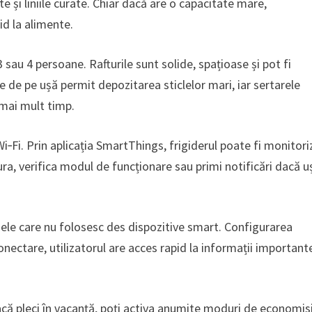
și liniile curate. Chiar dacă are o capacitate mare,
d la alimente.
 sau 4 persoane. Rafturile sunt solide, spațioase și pot fi
 de pe ușă permit depozitarea sticlelor mari, iar sertarele
mai mult timp.
‑Fi. Prin aplicația SmartThings, frigiderul poate fi monitori
ura, verifica modul de funcționare sau primi notificări dacă u
oanele care nu folosesc des dispozitive smart. Configurarea
onectare, utilizatorul are acces rapid la informații important
 Dacă pleci în vacanță, poți activa anumite moduri de economis