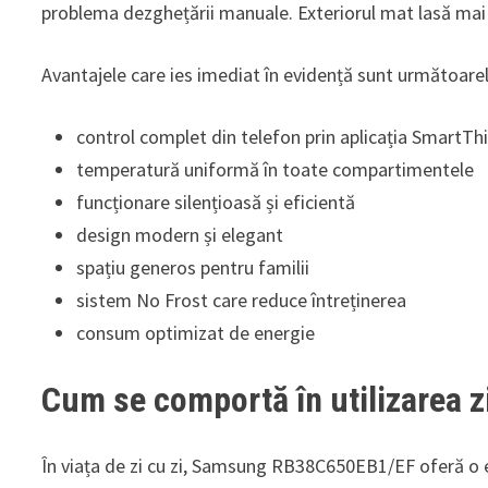
problema dezghețării manuale. Exteriorul mat lasă mai
Avantajele care ies imediat în evidență sunt următoarel
control complet din telefon prin aplicația SmartTh
temperatură uniformă în toate compartimentele
funcționare silențioasă și eficientă
design modern și elegant
spațiu generos pentru familii
sistem No Frost care reduce întreținerea
consum optimizat de energie
Cum se comportă în utilizarea z
În viața de zi cu zi, Samsung RB38C650EB1/EF oferă o e