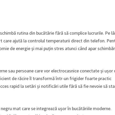
himbă rutina din bucătărie fără să complice lucrurile. Pe l
t care ajută la controlul temperaturii direct din telefon. Pen
omie de energie și mai puțin stres atunci când apar schimbări
erne sau persoane care vor electrocasnice conectate și ușor
cient de răcire îl transformă într-un frigider foarte practic
cces rapid la setări și notificări utile fără să fie nevoie să sta
aj negru mat care se integrează ușor în bucătăriile moderne.