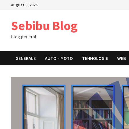
Skip
august 8, 2026
to
content
Sebibu Blog
blog general
GENERALE
AUTO – MOTO
TEHNOLOGIE
WEB