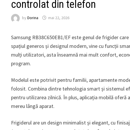
controlat din telefon
by
Dorina
mai 22, 2026
Samsung RB38C650EB1/EF este genul de frigider care sc
spațiul generos și designul modern, vine cu funcții smar
mulți utilizatori, asta înseamnă mai mult confort, econ
program.
Modelul este potrivit pentru familii, apartamente mod
folosit. Combina dintre tehnologia smart și sistemul efi
pentru utilizarea zilnică. În plus, aplicația mobilă oferă a
mereu lângă aparat.
Frigiderul are un design minimalist și elegant, cu finis