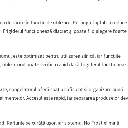
de răcire în funcție de utilizare. Pe lângă faptul că reduce
 Frigiderul funcționează discret și poate fi o alegere foarte
mul este optimizat pentru utilizarea zilnică, iar funcțiile
 utilizatorul poate verifica rapid dacă frigiderul funcționează
e, congelatorul oferă spațiu suficient și organizare bună.
 alimentelor. Accesul este rapid, iar separarea produselor de
. Rafturile se curăță ușor, iar sistemul No Frost elimină