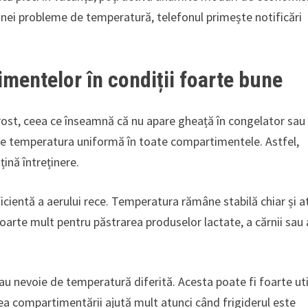
l unei probleme de temperatură, telefonul primește notificări
limentelor în condiții foarte bune
t, ceea ce înseamnă că nu apare gheață în congelator sau
nține temperatura uniformă în toate compartimentele. Astfel,
țină întreținere.
ficientă a aerului rece. Temperatura rămâne stabilă chiar și a
oarte mult pentru păstrarea produselor lactate, a cărnii sau 
u nevoie de temperatură diferită. Acesta poate fi foarte uti
atea compartimentării ajută mult atunci când frigiderul este