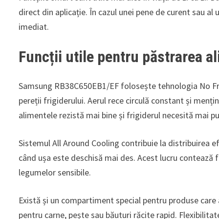
direct din aplicație. În cazul unei pene de curent sau a
imediat.
Funcții utile pentru păstrarea a
Samsung RB38C650EB1/EF folosește tehnologia No Fros
pereții frigiderului. Aerul rece circulă constant și me
alimentele rezistă mai bine și frigiderul necesită mai pu
Sistemul All Around Cooling contribuie la distribuirea e
când ușa este deschisă mai des. Acest lucru contează f
legumelor sensibile.
Există și un compartiment special pentru produse care a
pentru carne, pește sau băuturi răcite rapid. Flexibilit