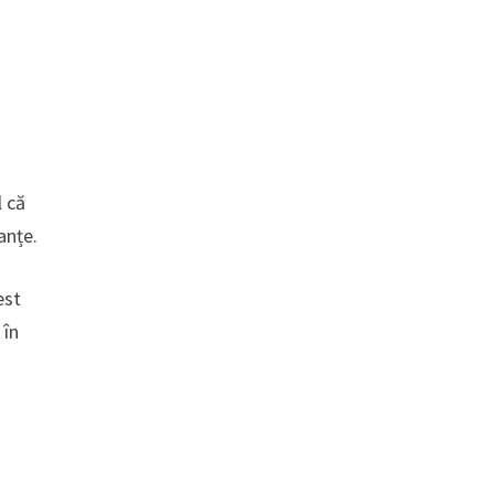
l că
anțe.
est
 în