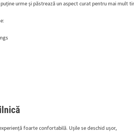
 puține urme și păstrează un aspect curat pentru mai mult t
e:
ings
ilnică
xperiență foarte confortabilă. Ușile se deschid ușor,