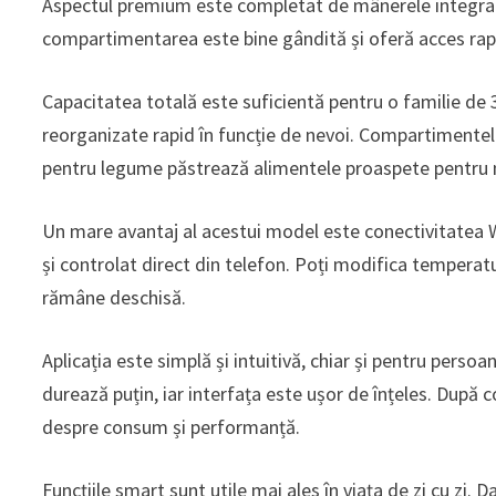
Aspectul premium este completat de mânerele integrate 
compartimentarea este bine gândită și oferă acces rapi
Capacitatea totală este suficientă pentru o familie de 3
reorganizate rapid în funcție de nevoi. Compartimentele
pentru legume păstrează alimentele proaspete pentru 
Un mare avantaj al acestui model este conectivitatea Wi
și controlat direct din telefon. Poți modifica temperat
rămâne deschisă.
Aplicația este simplă și intuitivă, chiar și pentru pers
durează puțin, iar interfața este ușor de înțeles. După c
despre consum și performanță.
Funcțiile smart sunt utile mai ales în viața de zi cu zi.