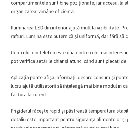
compartimentele sunt bine poziționate, iar accesul la ali
organizarea rămâne eficientă.
Iluminarea LED din interior ajută mult la vizibilitate. Pr
rafturi. Lumina este puternică și uniformă, dar fără s
Controlul din telefon este una dintre cele mai interesant
pot verifica setările chiar și atunci când sunt plecați d
Aplicația poate afișa informații despre consum și poa
lucru ajută utilizatorii să înțeleagă mai bine modul în c
factura la curent.
Frigiderul răcește rapid și păstrează temperatura stabi
detaliu este important pentru siguranța alimentelor și 
produsele proaspete își păstrează textura mai bine.