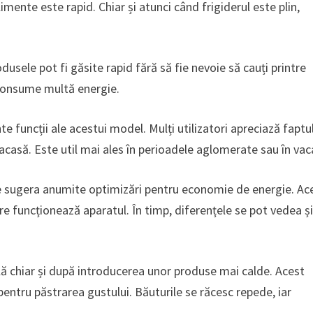
mente este rapid. Chiar și atunci când frigiderul este plin,
odusele pot fi găsite rapid fără să fie nevoie să cauți printre
ă consume multă energie.
e funcții ale acestui model. Mulți utilizatori apreciază faptu
e acasă. Este util mai ales în perioadele aglomerate sau în vac
te sugera anumite optimizări pentru economie de energie. Ac
are funcționează aparatul. În timp, diferențele se pot vedea și
lă chiar și după introducerea unor produse mai calde. Acest
pentru păstrarea gustului. Băuturile se răcesc repede, iar