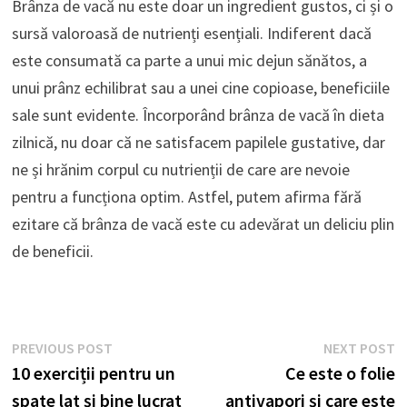
Brânza de vacă nu este doar un ingredient gustos, ci și o
sursă valoroasă de nutrienți esențiali. Indiferent dacă
este consumată ca parte a unui mic dejun sănătos, a
unui prânz echilibrat sau a unei cine copioase, beneficiile
sale sunt evidente. Încorporând brânza de vacă în dieta
zilnică, nu doar că ne satisfacem papilele gustative, dar
ne și hrănim corpul cu nutrienții de care are nevoie
pentru a funcționa optim. Astfel, putem afirma fără
ezitare că brânza de vacă este cu adevărat un deliciu plin
de beneficii.
Navigare
Previous
N
PREVIOUS POST
NEXT POST
post:
p
10 exerciții pentru un
Ce este o folie
în
spate lat și bine lucrat
antivapori și care este