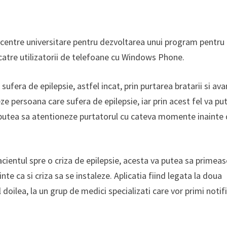
centre universitare pentru dezvoltarea unui program pentru
 catre utilizatorii de telefoane cu Windows Phone.
sufera de epilepsie, astfel incat, prin purtarea bratarii si av
zeze persoana care sufera de epilepsie, iar prin acest fel va pu
va putea sa atentioneze purtatorul cu cateva momente inainte 
acientul spre o criza de epilepsie, acesta va putea sa primea
nte ca si criza sa se instaleze. Aplicatia fiind legata la doua
l doilea, la un grup de medici specializati care vor primi notifi