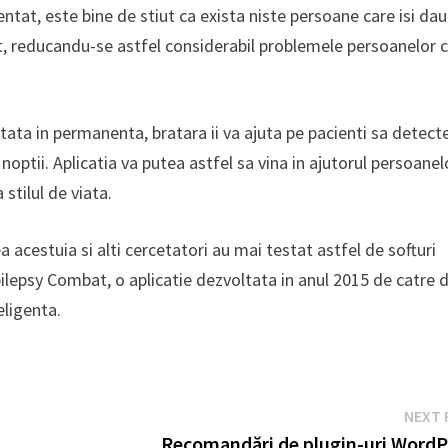
tat, este bine de stiut ca exista niste persoane care isi dau
t, reducandu-se astfel considerabil problemele persoanelor 
rtata in permanenta, bratara ii va ajuta pe pacienti sa detect
optii. Aplicatia va putea astfel sa vina in ajutorul persoanel
stilul de viata.
 acestuia si alti cercetatori au mai testat astfel de softuri
ilepsy Combat, o aplicatie dezvoltata in anul 2015 de catre 
eligenta.
NEXT 
Recomandări de plugin-uri WordP