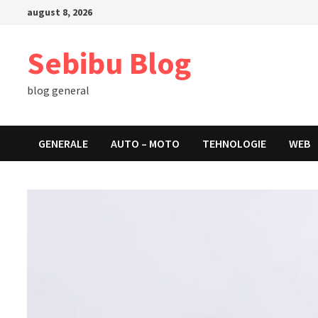
Skip
august 8, 2026
to
content
Sebibu Blog
blog general
GENERALE
AUTO – MOTO
TEHNOLOGIE
WEB