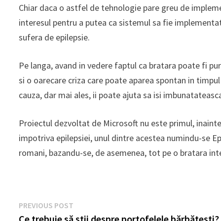
Chiar daca o astfel de tehnologie pare greu de implemen
interesul pentru a putea ca sistemul sa fie implementa
sufera de epilepsie.
Pe langa, avand in vedere faptul ca bratara poate fi pu
si o oarecare criza care poate aparea spontan in timpul n
cauza, dar mai ales, ii poate ajuta sa isi imbunatateasca 
Proiectul dezvoltat de Microsoft nu este primul, inaintea
impotriva epilepsiei, unul dintre acestea numindu-se Ep
romani, bazandu-se, de asemenea, tot pe o bratara int
Navigare
Previous
PREVIOUS POST
post:
Ce trebuie să știi despre portofelele bărbătești?